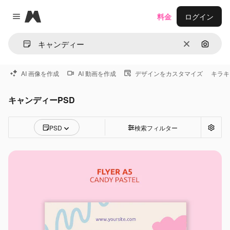
Magnific
料金
ログイン
Close menu
消去
画像で
AI 画像を作成
AI 動画を作成
デザインをカスタマイズ
キラキ
キャンディーPSD
PSD
検索フィルター