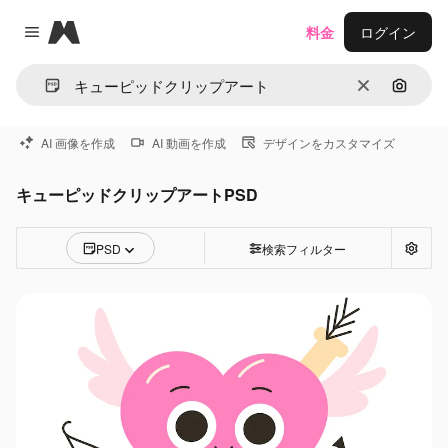
Magnific
料金
ログイン
Close menu
消去
画像で
AI 画像を作成
AI 動画を作成
デザインをカスタマイズ
キューピッドクリップアートPSD
PSD
検索フィルター