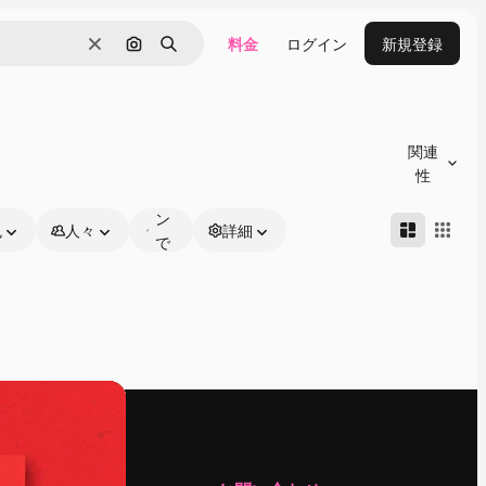
料金
ログイン
新規登録
消去
画像で検索
検索
オ
ン
関連
ラ
性
イ
ン
色
人々
詳細
で
編
集
可
能