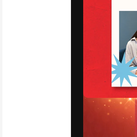
フォント
最高のクリエイ
ットフォーム。
店、スタジオを
います。
日本語
Copyright © 2010-