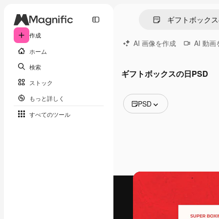
作成
AI 画像を作成
AI 動
ホーム
検索
ギフトボックスの日PSD
ストック
もっと詳しく
PSD
すべてのツール
全ての画像
ベクトル
イラスト
写真
PSD
テンプレート
モックアップ
動画
映像素材
モーショングラフィックス
動画テンプレート
アイコン
3D モデル