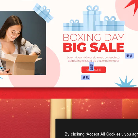
製品
はじめに
ティブ制作を導くためのプラ
Spaces
Academy
クリエイター、企業、代理
AI アシスタント
ドキュメント
含む100万人以上が利用して
AI 画像生成ツール
サポート
AI 動画生成ツール
利用規約
AI 音声合成ツール
プライバシーポリ
シー
ストックコンテン
ツ
オリジナル
新規
Claude/ChatGPT
クッキーポリシー
新
規
向けMCP
トラストセンター
エージェント
アフィリエイト
新規
API
法人向け
モバイルアプリ
すべてのMagnificツ
ール
2026
Freepik Company S.L.U.
無断複写・転載を禁じます
.
By clicking “Accept All Cookies”, you agr