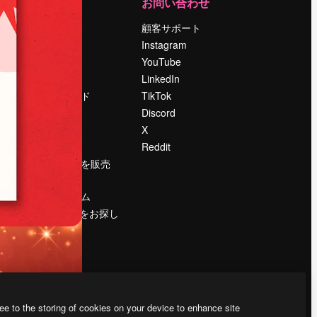
運営
お問い合わせ
料金
顧客サポート
会社概要
Instagram
Reviews
YouTube
採用情報
LinkedIn
検索トレンド
TikTok
ブログ
Discord
イベント
X
Slidesgo
Reddit
コンテンツを販売
する
プレスルーム
magnific.aiをお探し
ですか？
ee to the storing of cookies on your device to enhance site