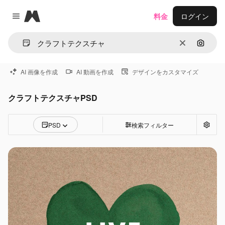
Magnific
料金
ログイン
Close menu
消去
画像で
AI 画像を作成
AI 動画を作成
デザインをカスタマイズ
クラフトテクスチャPSD
PSD
検索フィルター