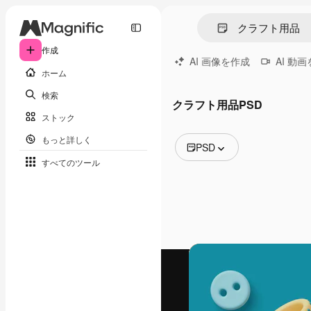
作成
AI 画像を作成
AI 動
ホーム
検索
クラフト用品PSD
ストック
もっと詳しく
PSD
すべてのツール
全ての画像
ベクトル
イラスト
写真
PSD
テンプレート
モックアップ
動画
映像素材
モーショングラフィックス
動画テンプレート
アイコン
3D モデル