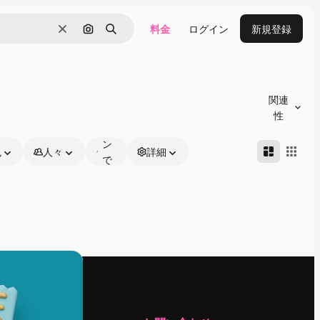
料金
ログイン
新規登録
消去
画像で検索
検索
オ
ン
関連
ラ
性
イ
ン
色
人々
詳細
で
編
集
可
能