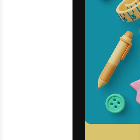
フォント
最高のクリエイ
ットフォーム。
店、スタジオを
います。
日本語
Copyright © 2010-