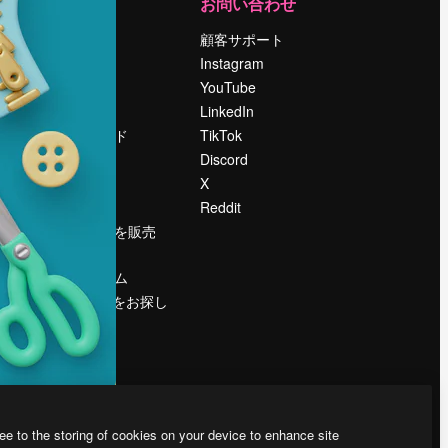
運営
お問い合わせ
料金
顧客サポート
会社概要
Instagram
Reviews
YouTube
採用情報
LinkedIn
検索トレンド
TikTok
ブログ
Discord
イベント
X
Slidesgo
Reddit
コンテンツを販売
する
プレスルーム
magnific.aiをお探し
ですか？
ee to the storing of cookies on your device to enhance site