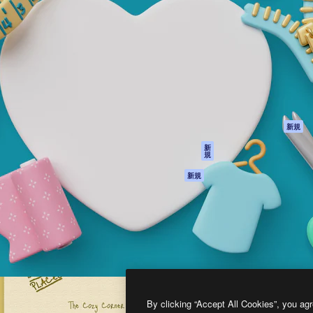
製品
はじめに
ティブ制作を導くためのプラ
Spaces
Academy
クリエイター、企業、代理
AI アシスタント
ドキュメント
含む100万人以上が利用して
AI 画像生成ツール
サポート
AI 動画生成ツール
利用規約
AI 音声合成ツール
プライバシーポリ
シー
ストックコンテン
ツ
オリジナル
新規
Claude/ChatGPT
クッキーポリシー
新
規
向けMCP
トラストセンター
エージェント
アフィリエイト
新規
API
法人向け
モバイルアプリ
すべてのMagnificツ
ール
2026
Freepik Company S.L.U.
無断複写・転載を禁じます
.
By clicking “Accept All Cookies”, you agr