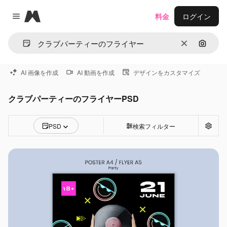
Magnific
料金
ログイン
Close menu
消去
画像で
AI 画像を作成
AI 動画を作成
デザインをカスタマイズ
クラブパーティーのフライヤーPSD
PSD
検索フィルター