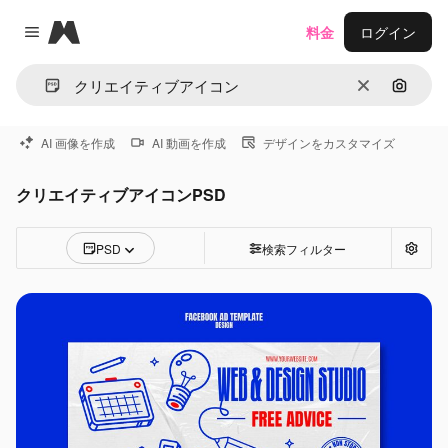
Magnific
料金
ログイン
Close menu
消去
画像で
AI 画像を作成
AI 動画を作成
デザインをカスタマイズ
クリエイティブアイコンPSD
PSD
検索フィルター