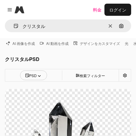
Magnific
料金
ログイン
Close menu
消去
画像で
AI 画像を作成
AI 動画を作成
デザインをカスタマイズ
光
クリスタルPSD
PSD
検索フィルター