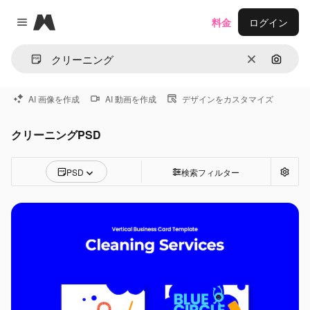
Magnific
料金
ログイン
Close menu
消去
画像で
AI 画像を作成
AI 動画を作成
デザインをカスタマイズ
クリーニングPSD
PSD
検索フィルター