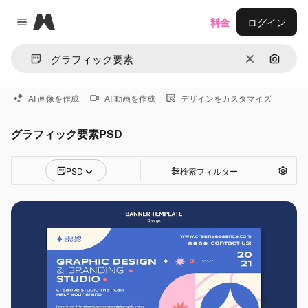
Magnific
料金
ログイン
Close menu
消去
画像で
AI 画像を作成
AI 動画を作成
デザインをカスタマイズ
グラフィック要素PSD
PSD
検索フィルター