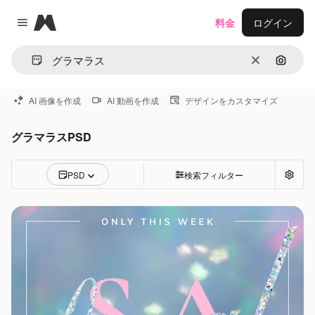
Magnific
料金
ログイン
Close menu
消去
画像で
AI 画像を作成
AI 動画を作成
デザインをカスタマイズ
グラマラスPSD
PSD
検索フィルター