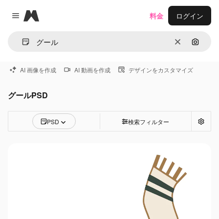
Magnific
料金
ログイン
Close menu
消去
画像で
AI 画像を作成
AI 動画を作成
デザインをカスタマイズ
グールPSD
PSD
検索フィルター