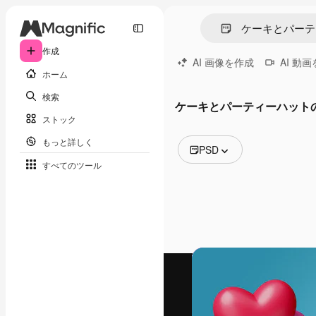
作成
AI 画像を作成
AI 動
ホーム
検索
ケーキとパーティーハット
ストック
もっと詳しく
PSD
すべてのツール
全ての画像
ベクトル
イラスト
写真
PSD
テンプレート
モックアップ
動画
映像素材
モーショングラフィックス
動画テンプレート
アイコン
3D モデル