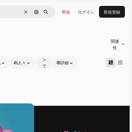
料金
ログイン
新規登録
消去
画像で検索
検索
オ
ン
関連
ラ
性
イ
ン
色
人々
詳細
で
編
集
可
能