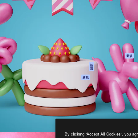
製品
はじめに
ティブ制作を導くためのプラ
Spaces
Academy
クリエイター、企業、代理
AI アシスタント
ドキュメント
含む100万人以上が利用して
AI 画像生成ツール
サポート
AI 動画生成ツール
利用規約
AI 音声合成ツール
プライバシーポリ
シー
ストックコンテン
ツ
オリジナル
新規
Claude/ChatGPT
クッキーポリシー
新
規
向けMCP
トラストセンター
エージェント
アフィリエイト
新規
API
法人向け
モバイルアプリ
すべてのMagnificツ
ール
2026
Freepik Company S.L.U.
無断複写・転載を禁じます
.
By clicking “Accept All Cookies”, you agr