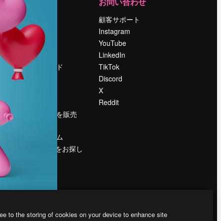
運営
お問い合わせ
料金
顧客サポート
会社概要
Instagram
Reviews
YouTube
採用情報
LinkedIn
検索トレンド
TikTok
ブログ
Discord
イベント
X
Slidesgo
Reddit
コンテンツを販売
する
プレスルーム
magnific.aiをお探し
ですか？
ee to the storing of cookies on your device to enhance site