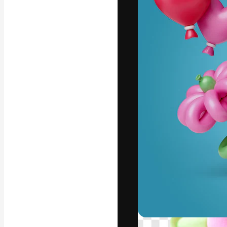
フォント
最高のクリエイ
ットフォーム。
店、スタジオを
います。
日本語
Copyright © 2010-