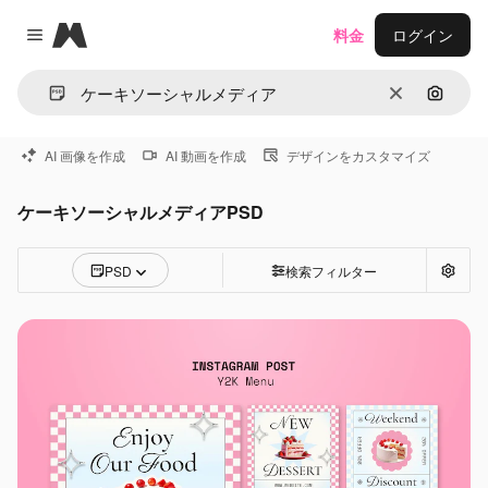
Magnific
料金
ログイン
Close menu
消去
画像で
AI 画像を作成
AI 動画を作成
デザインをカスタマイズ
ケーキソーシャルメディアPSD
PSD
検索フィルター