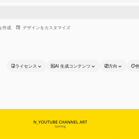
画を作成
デザインをカスタマイズ
ライセンス
AI 生成コンテンツ
方向