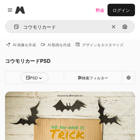
Magnific
料金
ログイン
Close menu
消去
画像で
AI 画像を作成
AI 動画を作成
デザインをカスタマイズ
コウモリカードPSD
PSD
検索フィルター