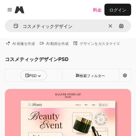
Magnific
料金
ログイン
Close menu
消去
画像で
AI 画像を作成
AI 動画を作成
デザインをカスタマイズ
コスメティックデザインPSD
PSD
検索フィルター