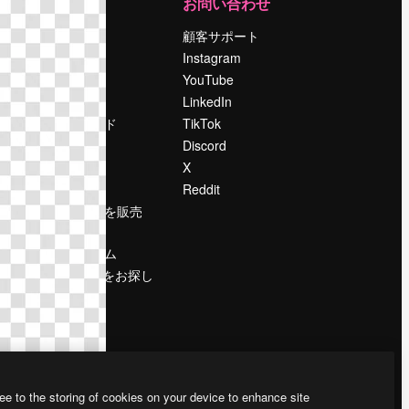
運営
お問い合わせ
料金
顧客サポート
会社概要
Instagram
Reviews
YouTube
採用情報
LinkedIn
検索トレンド
TikTok
ブログ
Discord
イベント
X
Slidesgo
Reddit
コンテンツを販売
する
プレスルーム
magnific.aiをお探し
ですか？
ee to the storing of cookies on your device to enhance site