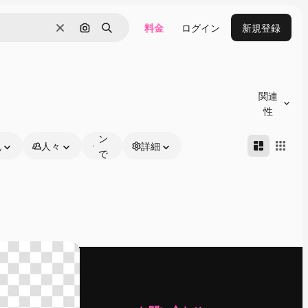
料金
ログイン
新規登録
消去
画像で検索
検索
オ
ン
関連
ラ
性
イ
ン
色
人々
詳細
で
編
集
可
能