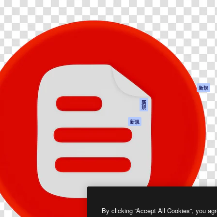
製品
はじめに
ティブ制作を導くためのプラ
Spaces
Academy
クリエイター、企業、代理
AI アシスタント
ドキュメント
含む100万人以上が利用して
AI 画像生成ツール
サポート
AI 動画生成ツール
利用規約
AI 音声合成ツール
プライバシーポリ
シー
ストックコンテン
ツ
オリジナル
新規
Claude/ChatGPT
クッキーポリシー
新
規
向けMCP
トラストセンター
エージェント
アフィリエイト
新規
API
法人向け
モバイルアプリ
すべてのMagnificツ
ール
2026
Freepik Company S.L.U.
無断複写・転載を禁じます
.
By clicking “Accept All Cookies”, you agr