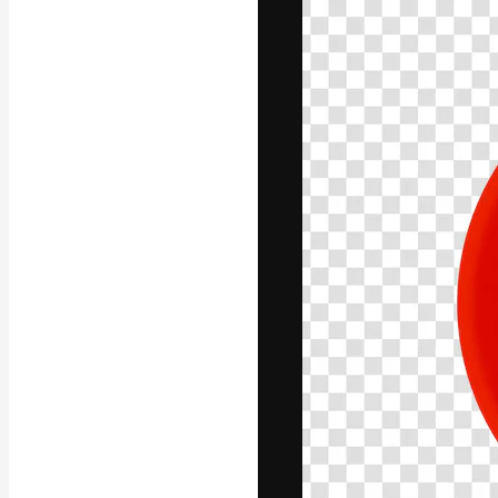
フォント
最高のクリエイ
ットフォーム。
店、スタジオを
います。
日本語
Copyright © 2010-