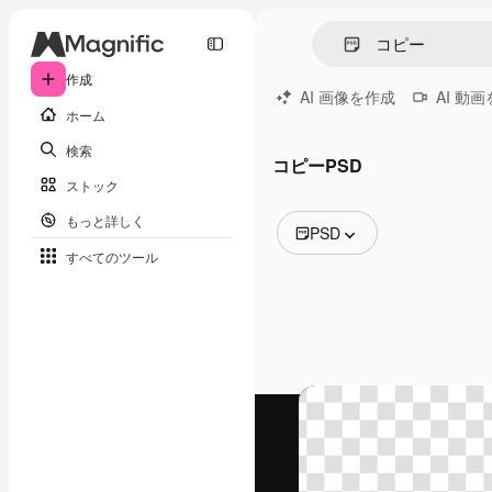
作成
AI 画像を作成
AI 動
ホーム
検索
コピーPSD
ストック
もっと詳しく
PSD
すべてのツール
全ての画像
ベクトル
イラスト
写真
PSD
テンプレート
モックアップ
動画
映像素材
モーショングラフィックス
動画テンプレート
アイコン
3D モデル