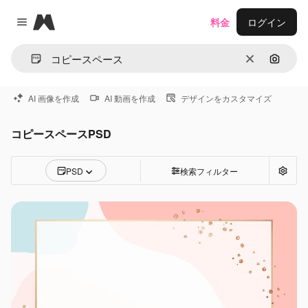
Magnific
料金
ログイン
Close menu
消去
画像で
AI 画像を作成
AI 動画を作成
デザインをカスタマイズ
コピースペースPSD
PSD
検索フィルター