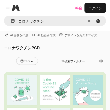
Magnific
料金
ログイン
Close menu
消去
画像で
AI 画像を作成
AI 動画を作成
デザインをカスタマイズ
コロナワクチンPSD
PSD
検索フィルター