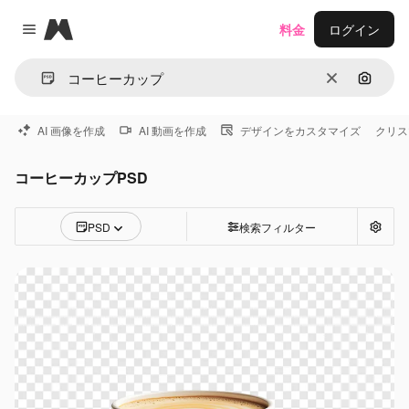
Magnific
料金
ログイン
Close menu
消去
画像で
AI 画像を作成
AI 動画を作成
デザインをカスタマイズ
クリス
コーヒーカップPSD
PSD
検索フィルター