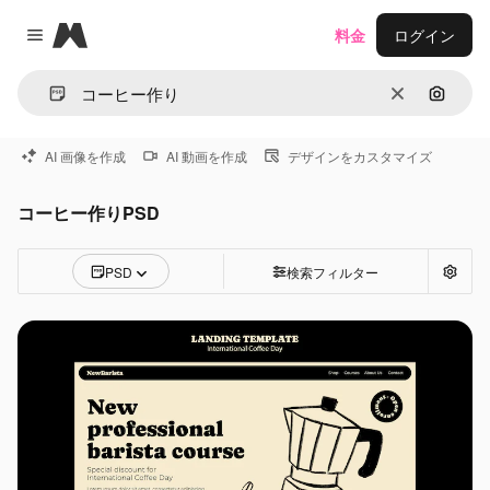
Magnific
料金
ログイン
Close menu
消去
画像で
AI 画像を作成
AI 動画を作成
デザインをカスタマイズ
コーヒー作りPSD
PSD
検索フィルター