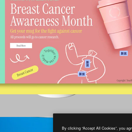
製品
はじめに
ティブ制作を導くためのプラ
Spaces
Academy
クリエイター、企業、代理
AI アシスタント
ドキュメント
含む100万人以上が利用して
AI 画像生成ツール
サポート
AI 動画生成ツール
利用規約
AI 音声合成ツール
プライバシーポリ
シー
ストックコンテン
ツ
オリジナル
新規
Claude/ChatGPT
クッキーポリシー
新
規
向けMCP
トラストセンター
エージェント
アフィリエイト
新規
API
法人向け
モバイルアプリ
すべてのMagnificツ
ール
2026
Freepik Company S.L.U.
無断複写・転載を禁じます
.
By clicking “Accept All Cookies”, you agr