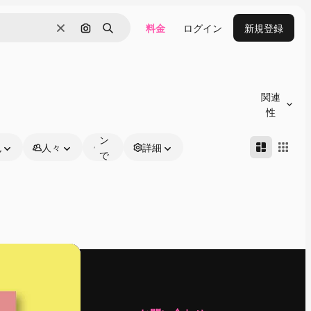
料金
ログイン
新規登録
消去
画像で検索
検索
オ
ン
関連
ラ
性
イ
ン
色
人々
詳細
で
編
集
可
能