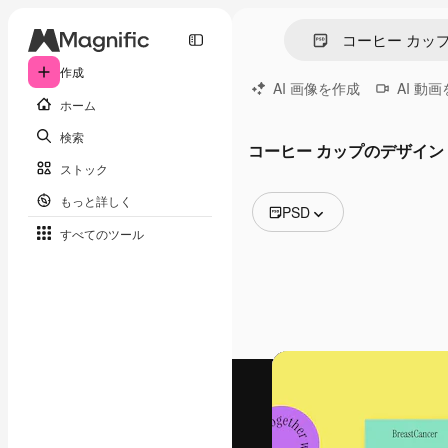
作成
AI 画像を作成
AI 動
ホーム
検索
コーヒー カップのデザイン
ストック
もっと詳しく
PSD
すべてのツール
全ての画像
ベクトル
イラスト
写真
PSD
テンプレート
モックアップ
動画
映像素材
モーショングラフィックス
動画テンプレート
アイコン
3D モデル