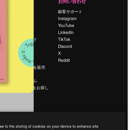
運営
お問い合わせ
料金
顧客サポート
会社概要
Instagram
Reviews
YouTube
採用情報
LinkedIn
検索トレンド
TikTok
ブログ
Discord
イベント
X
Slidesgo
Reddit
コンテンツを販売
する
プレスルーム
magnific.aiをお探し
ですか？
ee to the storing of cookies on your device to enhance site