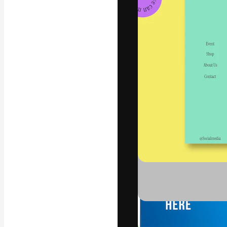
フォント
最高のクリエイ
ットフォーム。
店、スタジオを
います。
日本語
Copyright © 2010-