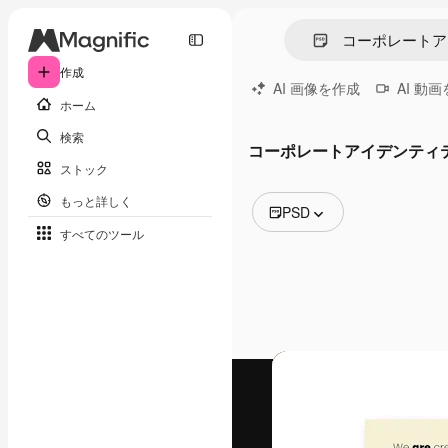
作成
AI 画像を作成
AI 動
ホーム
検索
コーポレートアイデンティ
ストック
もっと詳しく
PSD
すべてのツール
全ての画像
ベクトル
イラスト
写真
PSD
テンプレート
モックアップ
動画
映像素材
モーショングラフィックス
動画テンプレート
アイコン
3D モデル