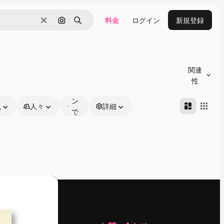
料金
ログイン
新規登録
消去
画像で検索
検索
オ
ン
関連
ラ
性
イ
ン
色
人々
詳細
で
編
集
可
能