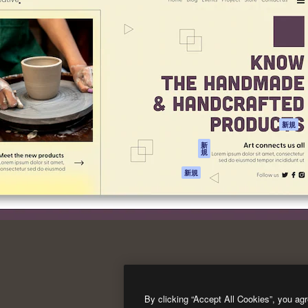
製品
はじめに
ティブ制作を導くためのプラ
Spaces
Academy
クリエイター、企業、代理
AI アシスタント
ドキュメント
含む100万人以上が利用して
AI 画像生成ツール
サポート
AI 動画生成ツール
利用規約
AI 音声合成ツール
プライバシーポリ
シー
ストックコンテン
ツ
オリジナル
新規
Claude/ChatGPT
クッキーポリシー
新
規
向けMCP
トラストセンター
エージェント
アフィリエイト
新規
API
法人向け
モバイルアプリ
すべてのMagnificツ
ール
2026
Freepik Company S.L.U.
無断複写・転載を禁じます
.
By clicking “Accept All Cookies”, you agr