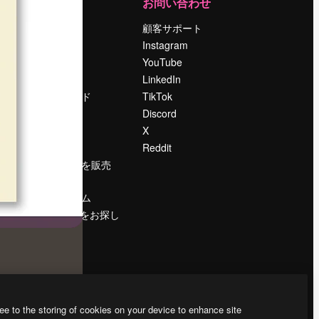
運営
お問い合わせ
料金
顧客サポート
会社概要
Instagram
Reviews
YouTube
採用情報
LinkedIn
検索トレンド
TikTok
ブログ
Discord
イベント
X
Slidesgo
Reddit
コンテンツを販売
する
プレスルーム
magnific.aiをお探し
ですか？
ee to the storing of cookies on your device to enhance site