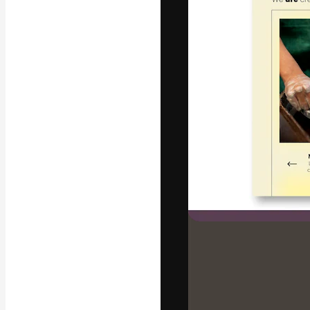
フォント
最高のクリエイ
ットフォーム。
店、スタジオを
います。
日本語
Copyright © 2010-