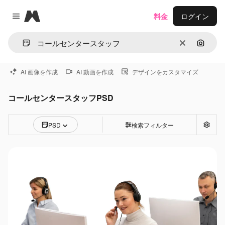
Magnific
料金
ログイン
Close menu
消去
画像で
AI 画像を作成
AI 動画を作成
デザインをカスタマイズ
コールセンタースタッフPSD
PSD
検索フィルター