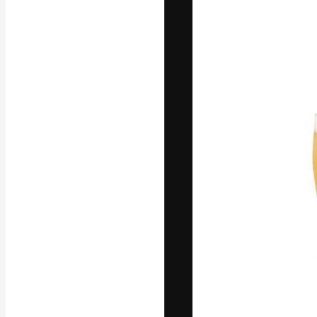
フォント
最高のクリエイ
ットフォーム。
店、スタジオを
います。
日本語
Copyright © 2010-