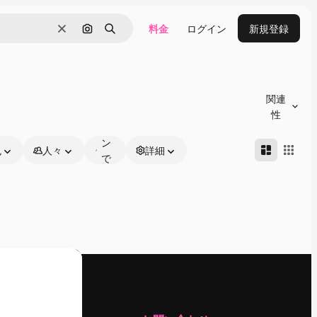
料金
ログイン
新規登録
消去
画像で検索
検索
オ
ン
関連
ラ
性
イ
ン
色
人々
詳細
で
編
集
可
能