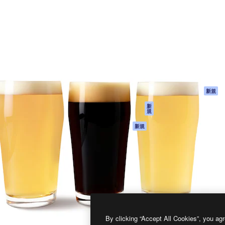
製品
はじめに
ティブ制作を導くためのプラ
Spaces
Academy
クリエイター、企業、代理
AI アシスタント
ドキュメント
含む100万人以上が利用して
AI 画像生成ツール
サポート
AI 動画生成ツール
利用規約
AI 音声合成ツール
プライバシーポリ
シー
ストックコンテン
ツ
オリジナル
新規
Claude/ChatGPT
クッキーポリシー
新
規
向けMCP
トラストセンター
エージェント
アフィリエイト
新規
API
法人向け
モバイルアプリ
すべてのMagnificツ
ール
2026
Freepik Company S.L.U.
無断複写・転載を禁じます
.
By clicking “Accept All Cookies”, you agr