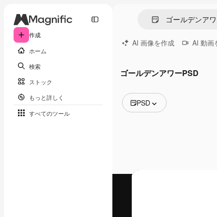
作成
AI 画像を作成
AI 動
ホーム
検索
ゴールデンアワーPSD
ストック
もっと詳しく
PSD
すべてのツール
全ての画像
ベクトル
イラスト
写真
PSD
テンプレート
モックアップ
動画
映像素材
モーショングラフィックス
動画テンプレート
アイコン
3D モデル