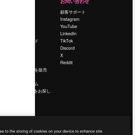
運営
お問い合わせ
料金
顧客サポート
会社概要
Instagram
Reviews
YouTube
採用情報
LinkedIn
検索トレンド
TikTok
ブログ
Discord
イベント
X
Slidesgo
Reddit
コンテンツを販売
する
プレスルーム
magnific.aiをお探し
ですか？
ee to the storing of cookies on your device to enhance site