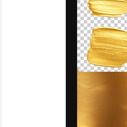
フォント
最高のクリエイ
ットフォーム。
店、スタジオを
います。
日本語
Copyright © 2010-