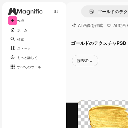
作成
AI 画像を作成
AI 動
ホーム
検索
ゴールドのテクスチャPSD
ストック
もっと詳しく
PSD
すべてのツール
全ての画像
ベクトル
イラスト
写真
PSD
テンプレート
モックアップ
動画
映像素材
モーショングラフィックス
動画テンプレート
アイコン
3D モデル