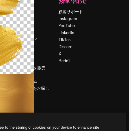
運営
お問い合わせ
料金
顧客サポート
会社概要
Instagram
Reviews
YouTube
採用情報
LinkedIn
検索トレンド
TikTok
ブログ
Discord
イベント
X
Slidesgo
Reddit
コンテンツを販売
する
プレスルーム
magnific.aiをお探し
ですか？
ee to the storing of cookies on your device to enhance site