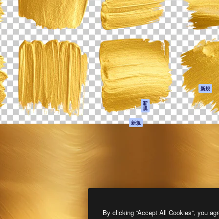
製品
はじめに
ティブ制作を導くためのプラ
Spaces
Academy
クリエイター、企業、代理
AI アシスタント
ドキュメント
含む100万人以上が利用して
AI 画像生成ツール
サポート
AI 動画生成ツール
利用規約
AI 音声合成ツール
プライバシーポリ
シー
ストックコンテン
ツ
オリジナル
新規
Claude/ChatGPT
クッキーポリシー
新
規
向けMCP
トラストセンター
エージェント
アフィリエイト
新規
API
法人向け
モバイルアプリ
すべてのMagnificツ
ール
2026
Freepik Company S.L.U.
無断複写・転載を禁じます
.
By clicking “Accept All Cookies”, you agr