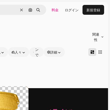
料金
ログイン
新規登録
消去
画像で検索
検索
オ
ン
関連
ラ
性
イ
ン
色
人々
詳細
で
編
集
可
能