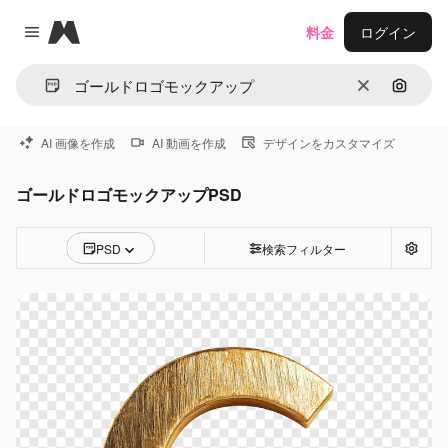
Magnific
料金
ログイン
Close menu
消去
画像で
AI 画像を作成
AI 動画を作成
デザインをカスタマイズ
ゴールドロゴモックアップPSD
PSD
検索フィルター