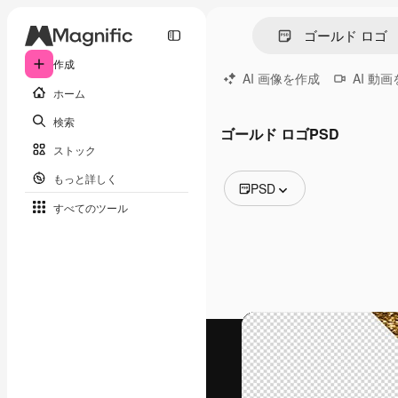
作成
AI 画像を作成
AI 動
ホーム
検索
ゴールド ロゴPSD
ストック
もっと詳しく
PSD
すべてのツール
全ての画像
ベクトル
イラスト
写真
PSD
テンプレート
モックアップ
動画
映像素材
モーショングラフィックス
動画テンプレート
アイコン
3D モデル