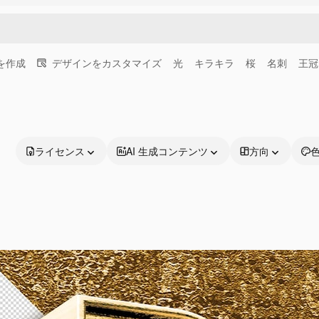
画を作成
デザインをカスタマイズ
光
キラキラ
桜
名刺
王冠
ライセンス
AI 生成コンテンツ
方向