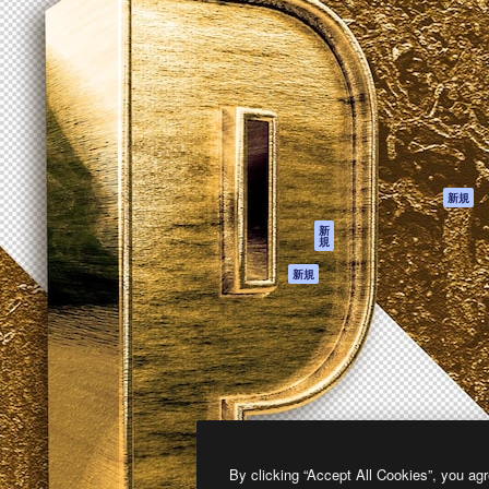
製品
はじめに
ティブ制作を導くためのプラ
Spaces
Academy
クリエイター、企業、代理
AI アシスタント
ドキュメント
含む100万人以上が利用して
AI 画像生成ツール
サポート
AI 動画生成ツール
利用規約
AI 音声合成ツール
プライバシーポリ
シー
ストックコンテン
ツ
オリジナル
新規
Claude/ChatGPT
クッキーポリシー
新
規
向けMCP
トラストセンター
エージェント
アフィリエイト
新規
API
法人向け
モバイルアプリ
すべてのMagnificツ
ール
2026
Freepik Company S.L.U.
無断複写・転載を禁じます
.
By clicking “Accept All Cookies”, you agr