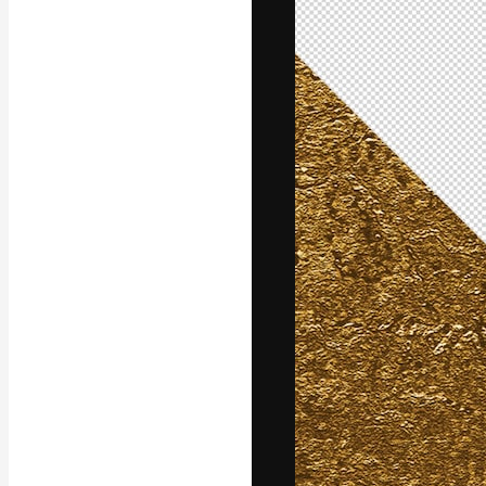
フォント
最高のクリエイ
ットフォーム。
店、スタジオを
います。
日本語
Copyright © 2010-