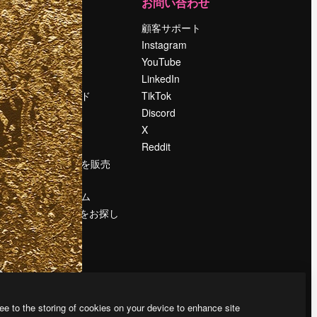
運営
お問い合わせ
料金
顧客サポート
会社概要
Instagram
Reviews
YouTube
採用情報
LinkedIn
検索トレンド
TikTok
ブログ
Discord
イベント
X
Slidesgo
Reddit
コンテンツを販売
する
プレスルーム
magnific.aiをお探し
ですか？
ee to the storing of cookies on your device to enhance site