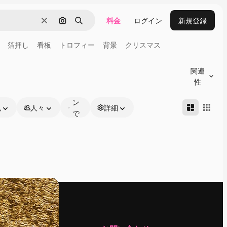
料金
ログイン
新規登録
消去
画像で検索
検索
箔押し
看板
トロフィー
背景
クリスマス
オ
ン
関連
ラ
性
イ
ン
色
人々
詳細
で
編
集
可
能