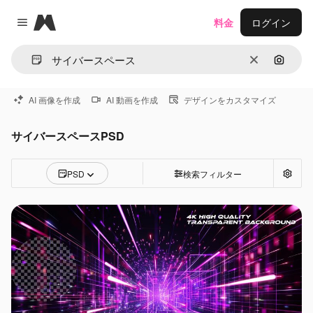
Magnific
料金
ログイン
Close menu
消去
画像で
AI 画像を作成
AI 動画を作成
デザインをカスタマイズ
サイバースペースPSD
PSD
検索フィルター