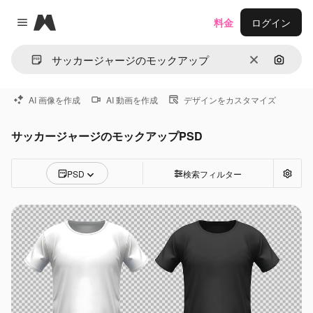
Magnific
料金
ログイン
Close menu
消去
画像で
AI 画像を作成
AI 動画を作成
デザインをカスタマイズ
サッカージャージのモックアップPSD
PSD
検索フィルター