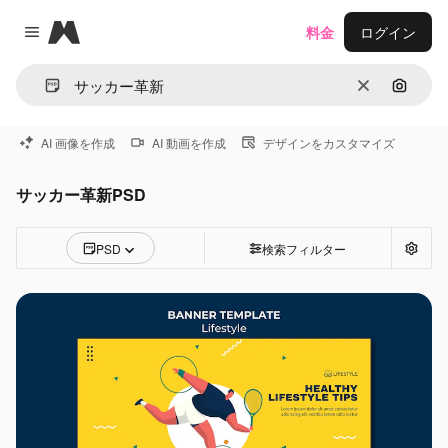
Magnific
料金
ログイン
Close menu
消去
画像で
AI 画像を作成
AI 動画を作成
デザインをカスタマイズ
サッカー革新PSD
PSD
検索フィルター