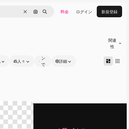
料金
ログイン
新規登録
消去
画像で検索
検索
オ
ン
関連
ラ
性
イ
ン
色
人々
詳細
で
編
集
可
能