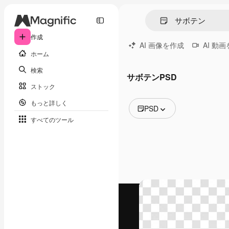
作成
AI 画像を作成
AI 動
ホーム
検索
サボテンPSD
ストック
もっと詳しく
PSD
すべてのツール
全ての画像
ベクトル
イラスト
写真
PSD
テンプレート
モックアップ
動画
映像素材
モーショングラフィックス
動画テンプレート
アイコン
3D モデル