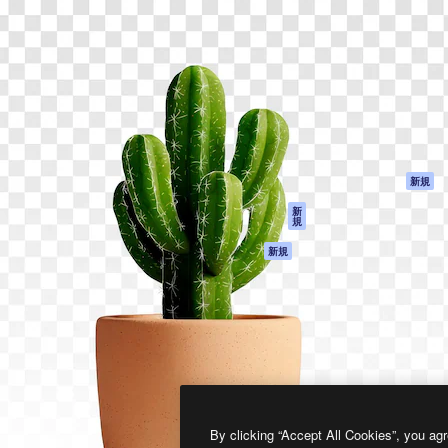
製品
はじめに
ティブ制作を導くためのプラ
Spaces
Academy
クリエイター、企業、代理
AI アシスタント
ドキュメント
含む100万人以上が利用して
AI 画像生成ツール
サポート
AI 動画生成ツール
利用規約
AI 音声合成ツール
プライバシーポリ
シー
ストックコンテン
ツ
オリジナル
新規
Claude/ChatGPT
クッキーポリシー
新
規
向けMCP
トラストセンター
エージェント
アフィリエイト
新規
API
法人向け
モバイルアプリ
すべてのMagnificツ
ール
2026
Freepik Company S.L.U.
無断複写・転載を禁じます
.
By clicking “Accept All Cookies”, you agr