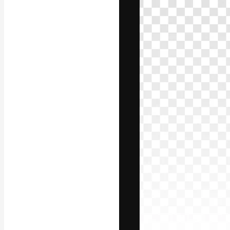
フォント
最高のクリエイ
ットフォーム。
店、スタジオを
います。
日本語
Copyright © 2010-