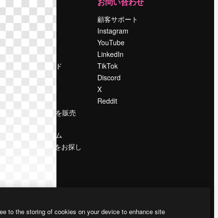
運営
お問い合わせ
料金
顧客サポート
会社概要
Instagram
Reviews
YouTube
採用情報
LinkedIn
検索トレンド
TikTok
ブログ
Discord
イベント
X
Slidesgo
Reddit
コンテンツを販売
する
プレスルーム
magnific.aiをお探し
ですか？
ee to the storing of cookies on your device to enhance site