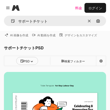
Magnific
料金
ログイン
Close menu
消去
画像で
AI 画像を作成
AI 動画を作成
デザインをカスタマイズ
サポートチケットPSD
PSD
検索フィルター