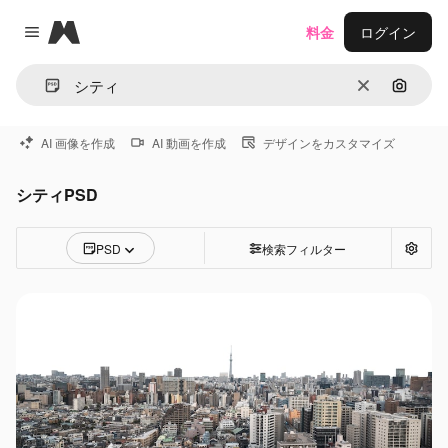
Magnific
料金
ログイン
Close menu
消去
画像で
AI 画像を作成
AI 動画を作成
デザインをカスタマイズ
シティPSD
PSD
検索フィルター