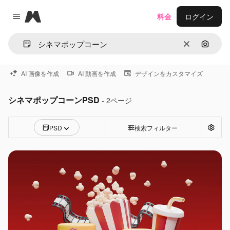
Magnific
料金
ログイン
Close menu
消去
画像で
AI 画像を作成
AI 動画を作成
デザインをカスタマイズ
シネマポップコーンPSD
- 2ページ
PSD
検索フィルター