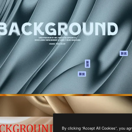
製品
はじめに
ティブ制作を導くためのプラ
Spaces
Academy
クリエイター、企業、代理
AI アシスタント
ドキュメント
含む100万人以上が利用して
AI 画像生成ツール
サポート
AI 動画生成ツール
利用規約
AI 音声合成ツール
プライバシーポリ
シー
ストックコンテン
ツ
オリジナル
新規
Claude/ChatGPT
クッキーポリシー
新
規
向けMCP
トラストセンター
エージェント
アフィリエイト
新規
API
法人向け
モバイルアプリ
すべてのMagnificツ
ール
2026
Freepik Company S.L.U.
無断複写・転載を禁じます
.
By clicking “Accept All Cookies”, you agr