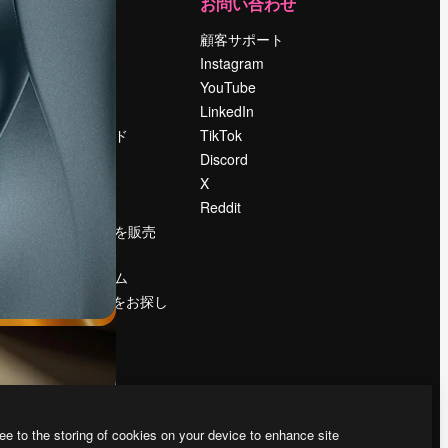
運営
お問い合わせ
料金
顧客サポート
会社概要
Instagram
Reviews
YouTube
採用情報
LinkedIn
検索トレンド
TikTok
ブログ
Discord
イベント
X
Slidesgo
Reddit
コンテンツを販売
する
プレスルーム
magnific.aiをお探し
ですか？
ee to the storing of cookies on your device to enhance site