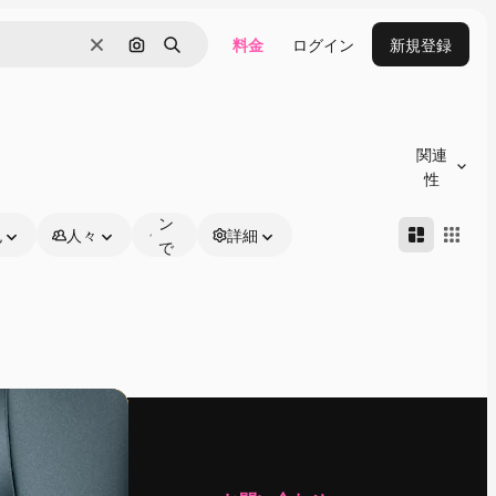
料金
ログイン
新規登録
消去
画像で検索
検索
オ
ン
関連
ラ
性
イ
ン
色
人々
詳細
で
編
集
可
能