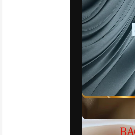
フォント
最高のクリエイ
ットフォーム。
店、スタジオを
います。
日本語
Copyright © 2010-