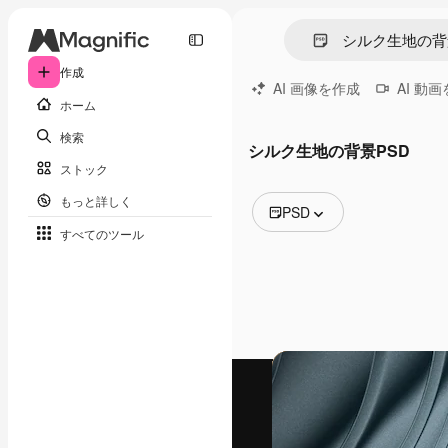
作成
AI 画像を作成
AI 動
ホーム
検索
シルク生地の背景PSD
ストック
もっと詳しく
PSD
すべてのツール
全ての画像
ベクトル
イラスト
写真
PSD
テンプレート
モックアップ
動画
映像素材
モーショングラフィックス
動画テンプレート
アイコン
3D モデル