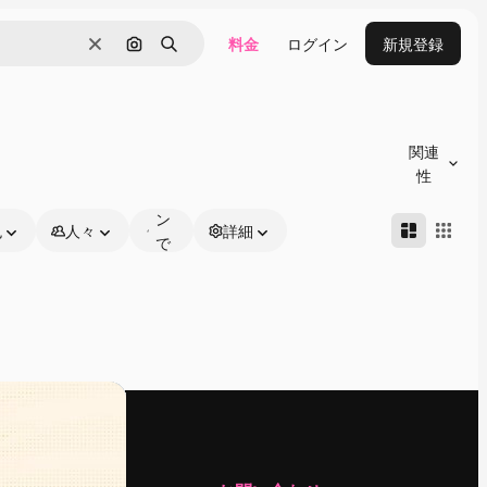
料金
ログイン
新規登録
消去
画像で検索
検索
オ
ン
関連
ラ
性
イ
ン
色
人々
詳細
で
編
集
可
能