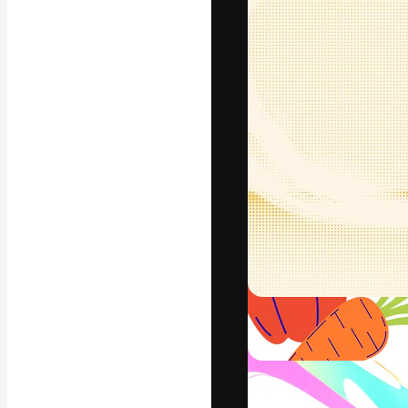
フォント
最高のクリエイ
ットフォーム。
店、スタジオを
います。
日本語
Copyright © 2010-