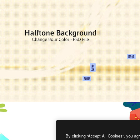
製品
はじめに
ティブ制作を導くためのプラ
Spaces
Academy
クリエイター、企業、代理
AI アシスタント
ドキュメント
含む100万人以上が利用して
AI 画像生成ツール
サポート
AI 動画生成ツール
利用規約
AI 音声合成ツール
プライバシーポリ
シー
ストックコンテン
ツ
オリジナル
新規
Claude/ChatGPT
クッキーポリシー
新
規
向けMCP
トラストセンター
エージェント
アフィリエイト
新規
API
法人向け
モバイルアプリ
すべてのMagnificツ
ール
2026
Freepik Company S.L.U.
無断複写・転載を禁じます
.
By clicking “Accept All Cookies”, you agr