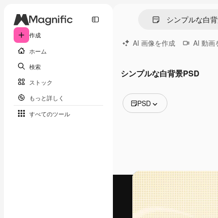
作成
AI 画像を作成
AI 動
ホーム
検索
シンプルな白背景PSD
ストック
もっと詳しく
PSD
すべてのツール
全ての画像
ベクトル
イラスト
写真
PSD
テンプレート
モックアップ
動画
映像素材
モーショングラフィックス
動画テンプレート
アイコン
3D モデル