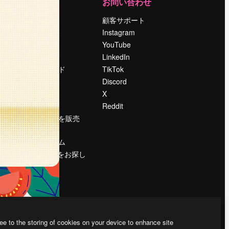
運営
お問い合わせ
料金
顧客サポート
会社概要
Instagram
Reviews
YouTube
採用情報
LinkedIn
検索トレンド
TikTok
ブログ
Discord
イベント
X
Slidesgo
Reddit
コンテンツを販売
する
プレスルーム
magnific.aiをお探し
ですか？
ee to the storing of cookies on your device to enhance site