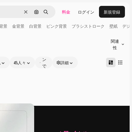
料金
ログイン
新規登録
消去
画像で検索
検索
背景
金背景
白背景
ピンク背景
ブラシストローク
壁紙
デジ
オ
ン
関連
ラ
性
イ
ン
色
人々
詳細
で
編
集
可
能