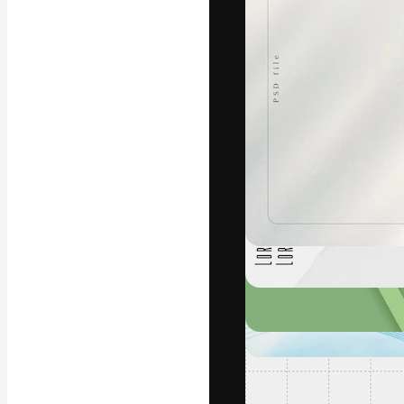
フォント
最高のクリエイ
ットフォーム。
店、スタジオを
います。
日本語
Copyright © 2010-