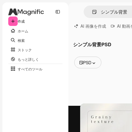
作成
AI 画像を作成
AI 動
ホーム
検索
シンプル背景PSD
ストック
もっと詳しく
PSD
すべてのツール
全ての画像
ベクトル
イラスト
写真
PSD
テンプレート
モックアップ
動画
映像素材
モーショングラフィックス
動画テンプレート
アイコン
3D モデル