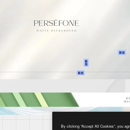
製品
はじめに
ティブ制作を導くためのプラ
Spaces
Academy
クリエイター、企業、代理
AI アシスタント
ドキュメント
含む100万人以上が利用して
AI 画像生成ツール
サポート
AI 動画生成ツール
利用規約
AI 音声合成ツール
プライバシーポリ
シー
ストックコンテン
ツ
オリジナル
新規
Claude/ChatGPT
クッキーポリシー
新
規
向けMCP
トラストセンター
エージェント
アフィリエイト
新規
API
法人向け
モバイルアプリ
すべてのMagnificツ
ール
2026
Freepik Company S.L.U.
無断複写・転載を禁じます
.
By clicking “Accept All Cookies”, you agr