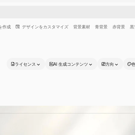
画を作成
デザインをカスタマイズ
背景素材
青背景
赤背景
黒
ライセンス
AI 生成コンテンツ
方向