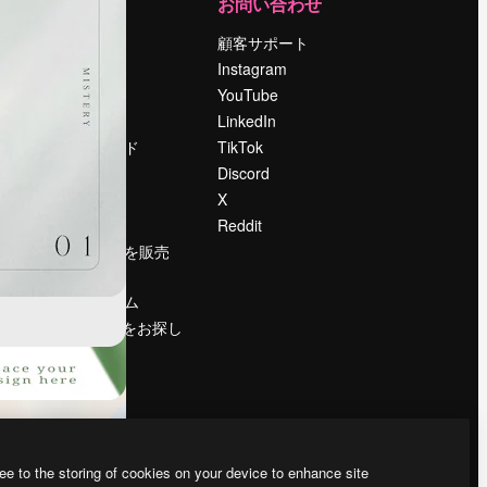
運営
お問い合わせ
料金
顧客サポート
会社概要
Instagram
Reviews
YouTube
採用情報
LinkedIn
検索トレンド
TikTok
ブログ
Discord
イベント
X
Slidesgo
Reddit
コンテンツを販売
する
プレスルーム
magnific.aiをお探し
ですか？
ee to the storing of cookies on your device to enhance site