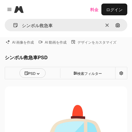
Magnific
料金
ログイン
Close menu
消去
画像で
AI 画像を作成
AI 動画を作成
デザインをカスタマイズ
シンボル救急車PSD
PSD
検索フィルター