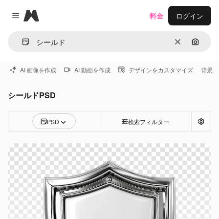
Magnific
料金
ログイン
Close menu
消去
画像で
AI 画像を作成
AI 動画を作成
デザインをカスタマイズ
背景
シールドPSD
PSD
検索フィルター