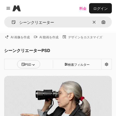
Magnific
料金
ログイン
Close menu
消去
画像で
AI 画像を作成
AI 動画を作成
デザインをカスタマイズ
シーンクリエーターPSD
PSD
検索フィルター