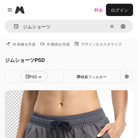
Magnific
料金
ログイン
Close menu
消去
画像で
AI 画像を作成
AI 動画を作成
デザインをカスタマイズ
ジムショーツPSD
PSD
検索フィルター