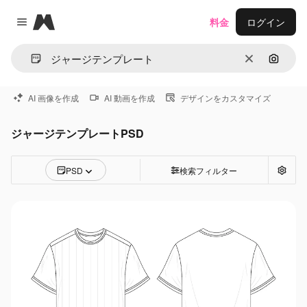
Magnific
料金
ログイン
Close menu
消去
画像で
AI 画像を作成
AI 動画を作成
デザインをカスタマイズ
ジャージテンプレートPSD
PSD
検索フィルター