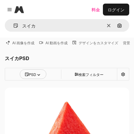
Magnific
料金
ログイン
Close menu
消去
画像で
AI 画像を作成
AI 動画を作成
デザインをカスタマイズ
背景
スイカPSD
PSD
検索フィルター