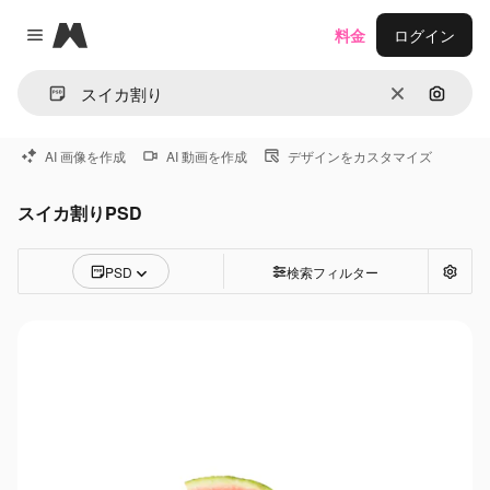
Magnific
料金
ログイン
Close menu
消去
画像で
AI 画像を作成
AI 動画を作成
デザインをカスタマイズ
スイカ割りPSD
PSD
検索フィルター