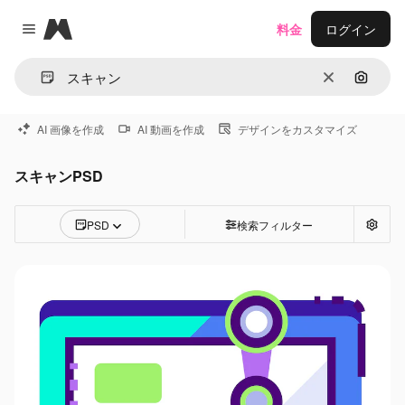
Magnific
料金
ログイン
Close menu
消去
画像で
AI 画像を作成
AI 動画を作成
デザインをカスタマイズ
スキャンPSD
PSD
検索フィルター