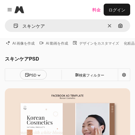
Magnific
料金
ログイン
Close menu
消去
画像で
AI 画像を作成
AI 動画を作成
デザインをカスタマイズ
化粧品
スキンケアPSD
PSD
検索フィルター