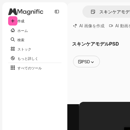
作成
AI 画像を作成
AI 動
ホーム
検索
スキンケアモデルPSD
ストック
もっと詳しく
PSD
すべてのツール
全ての画像
ベクトル
イラスト
写真
PSD
テンプレート
モックアップ
動画
映像素材
モーショングラフィックス
動画テンプレート
アイコン
3D モデル