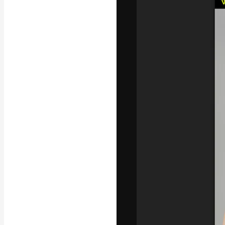
フォント
最高のクリエイ
ットフォーム。
店、スタジオを
います。
日本語
Copyright © 2010-