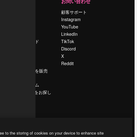
運営
お問い合わせ
料金
顧客サポート
会社概要
Instagram
Reviews
YouTube
採用情報
LinkedIn
検索トレンド
TikTok
ブログ
Discord
イベント
X
Slidesgo
Reddit
コンテンツを販売
する
プレスルーム
magnific.aiをお探し
ですか？
ee to the storing of cookies on your device to enhance site