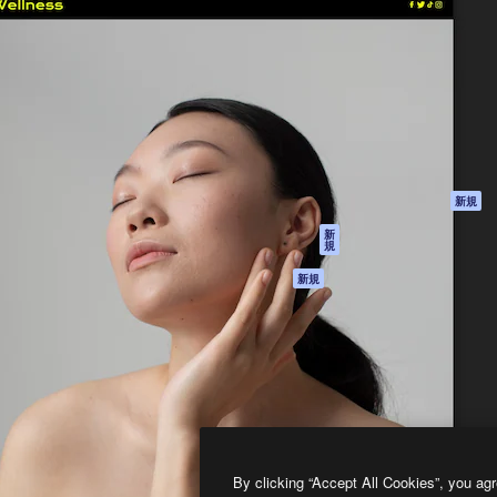
製品
はじめに
ティブ制作を導くためのプラ
Spaces
Academy
クリエイター、企業、代理
AI アシスタント
ドキュメント
含む100万人以上が利用して
AI 画像生成ツール
サポート
AI 動画生成ツール
利用規約
AI 音声合成ツール
プライバシーポリ
シー
ストックコンテン
ツ
オリジナル
新規
Claude/ChatGPT
クッキーポリシー
新
規
向けMCP
トラストセンター
エージェント
アフィリエイト
新規
API
法人向け
モバイルアプリ
すべてのMagnificツ
ール
2026
Freepik Company S.L.U.
無断複写・転載を禁じます
.
By clicking “Accept All Cookies”, you agr