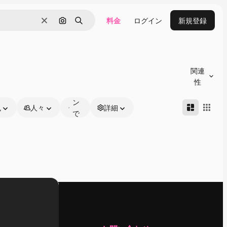
料金
ログイン
新規登録
消去
画像で検索
検索
オ
ン
関連
ラ
性
イ
ン
色
人々
詳細
で
編
集
可
能