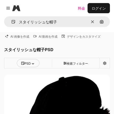
Magnific
料金
ログイン
Close menu
消去
画像で
AI 画像を作成
AI 動画を作成
デザインをカスタマイズ
スタイリッシュな帽子PSD
PSD
検索フィルター